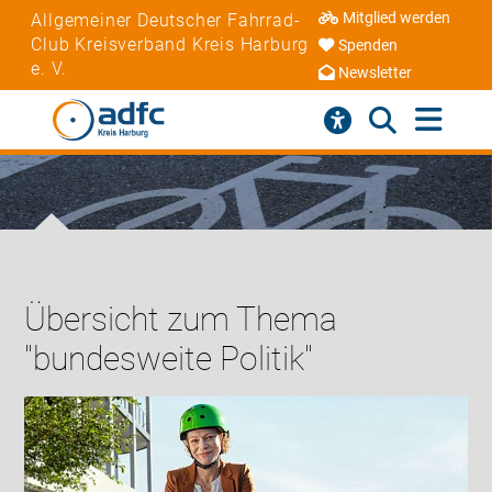
Mitglied werden
Allgemeiner Deutscher Fahrrad-
Club Kreisverband Kreis Harburg
Spenden
e. V.
Newsletter
Übersicht zum Thema
"bundesweite Politik"