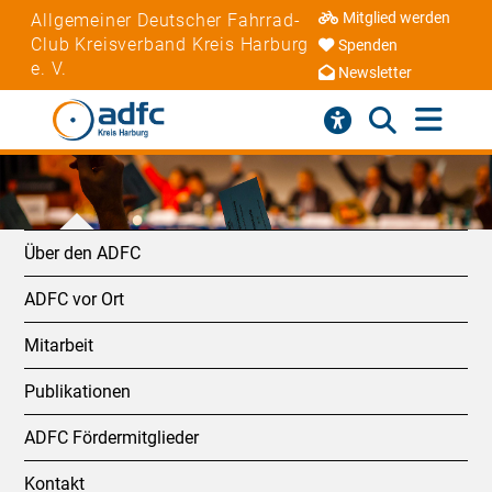
Mitglied werden
Allgemeiner Deutscher Fahrrad-
Club Kreisverband Kreis Harburg
Spenden
e. V.
Newsletter
Über den ADFC
ADFC vor Ort
Mitarbeit
Publikationen
ADFC Fördermitglieder
Kontakt