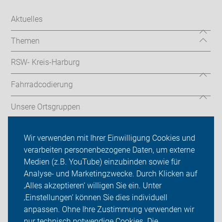
Aktuelles
Themen
RSW- Kreis-Harburg
Fahrradcodierung
Unsere Ortsgruppen
ADFC Kreis Harburg
Wir verwenden mit Ihrer Einwilligung Cookies und
verarbeiten personenbezogene Daten, um externe
Radfahrschule
Medien (z.B. YouTube) einzubinden sowie für
Sei dabei
Analyse- und Marketingzwecke. Durch Klicken auf
‚Alles akzeptieren‘ willigen Sie ein. Unter
Presse
‚Einstellungen‘ können Sie dies individuell
anpassen. Ohne Ihre Zustimmung verwenden wir
Login
nur technisch notwendige Cookies. Die